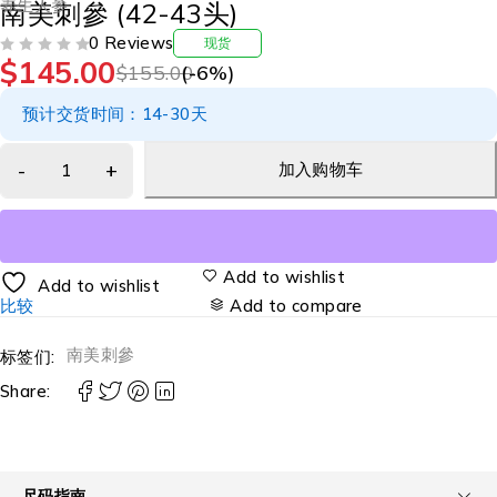
养生人参
南美刺參 (42-43头)
0 Reviews
现货
$
145.00
评分
&SOL; 5
$
155.00
(-
6
%)
预计交货时间：14-30天
加入购物车
Add to wishlist
Add to wishlist
比较
Add to compare
南美刺參
标签们:
Share:
尺码指南