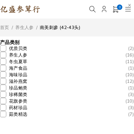
0
首页
/
养生人参
/
南美刺參 (42-43头)
产品类别
优质贝类
(2)
养生人参
(16)
冬虫夏草
(11)
海产食品
(1)
海味珍品
(10)
滋补燕窝
(12)
珍品鲍类
(1)
珍稀菌类
(3)
花旗参类
(10)
药材珍品
(3)
菇类精选
(7)