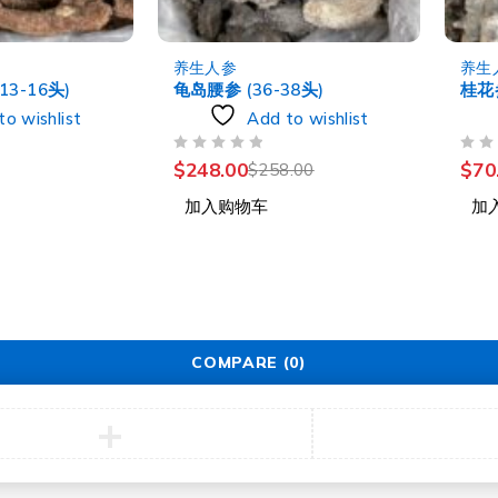
-4%
-8%
养生人参
养生
3-16头)
龟岛腰参 (36-38头)
桂花参
to wishlist
Add to wishlist
评分
&SOL; 5
评分
&SOL; 5
$
248.00
$
70
$
258.00
加入购物车
加
COMPARE
(0)