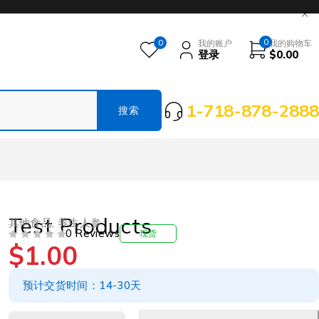
0
0
我的账户
我的购物车
登录
$
0.00
1-718-878-2888
Test Products
其他食品
,
养生人参
0 Reviews
现货
$
1.00
评分
&SOL; 5
预计交货时间：14-30天