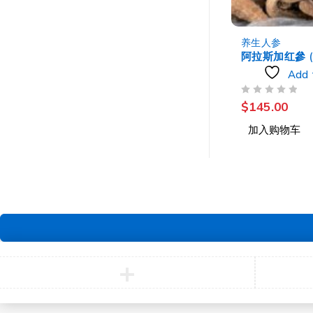
-4%
养生人参
养生人参
龟岛腰参 (31-33头)
阿拉斯加红參 (1
t
Add to wishlist
Add 
评分
&SOL; 5
评分
&SOL; 5
$
268.00
$
145.00
$
278.00
加入购物车
加入购物车