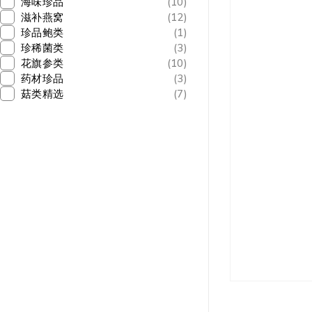
海味珍品
(10)
滋补燕窝
(12)
珍品鲍类
(1)
珍稀菌类
(3)
花旗参类
(10)
药材珍品
(3)
菇类精选
(7)