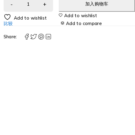
加入购物车
Add to wishlist
Add to wishlist
比较
Add to compare
Share: