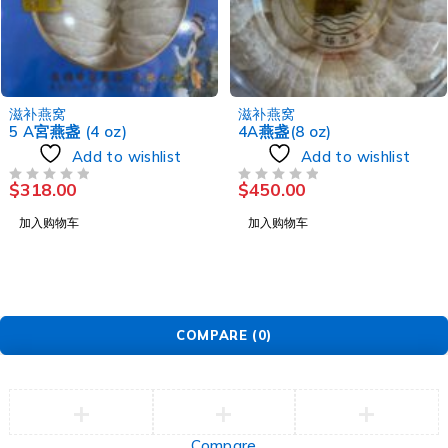
滋补燕窝
滋补燕窝
oz)
4A燕盏(8 oz)
5 A宮燕盏 (8
to wishlist
Add to wishlist
Add
$
450.00
$
599.00
评分
&SOL; 5
评分
&SOL; 5
加入购物车
加入购物车
COMPARE
(0)
Compare