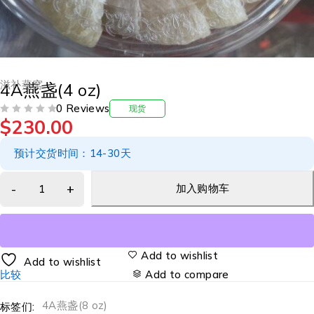
滋补燕窝
4A燕盏(4 oz)
0 Reviews
现货
$
230.00
评分
&SOL; 5
预计交货时间：14-30天
加入购物车
Add to wishlist
Add to wishlist
比较
Add to compare
4A燕盏(8 oz)
标签们: