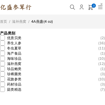
0
首页
/
滋补燕窝
/
4A燕盏(4 oz)
产品类别
优质贝类
(2)
养生人参
(16)
冬虫夏草
(11)
海产食品
(1)
海味珍品
(10)
滋补燕窝
(12)
珍品鲍类
(1)
珍稀菌类
(3)
花旗参类
(10)
药材珍品
(3)
菇类精选
(7)