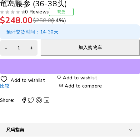
养生人参
龟岛腰参 (36-38头)
0 Reviews
现货
$
248.00
评分
&SOL; 5
$
258.00
(-
4
%)
预计交货时间：14-30天
加入购物车
Add to wishlist
Add to wishlist
比较
Add to compare
Share:
尺码指南