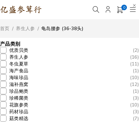
0
首页
/
养生人参
/
龟岛腰参 (36-38头)
产品类别
优质贝类
(2)
养生人参
(16)
冬虫夏草
(11)
海产食品
(1)
海味珍品
(10)
滋补燕窝
(12)
珍品鲍类
(1)
珍稀菌类
(3)
花旗参类
(10)
药材珍品
(3)
菇类精选
(7)