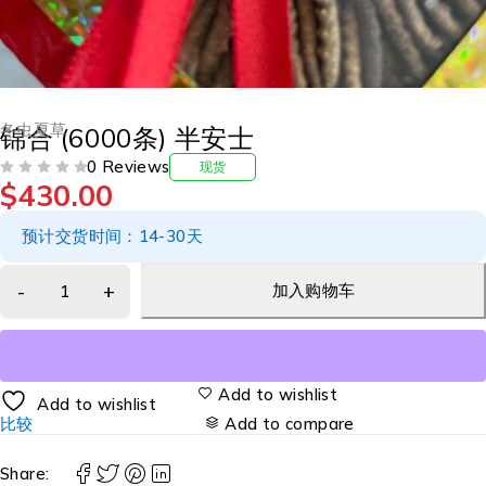
冬虫夏草
锦合 (6000条) 半安士
0 Reviews
现货
$
430.00
评分
&SOL; 5
预计交货时间：14-30天
加入购物车
Add to wishlist
Add to wishlist
比较
Add to compare
Share: