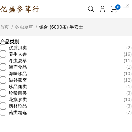
0
首页
/
冬虫夏草
/
锦合 (6000条) 半安士
产品类别
优质贝类
(2)
养生人参
(16)
冬虫夏草
(11)
海产食品
(1)
海味珍品
(10)
滋补燕窝
(12)
珍品鲍类
(1)
珍稀菌类
(3)
花旗参类
(10)
药材珍品
(3)
菇类精选
(7)