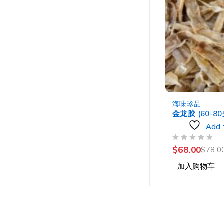
-13%
海味珍品
海味珍品
鯰鱼胶
金龙胶 (60-80
t
Add to wishlist
Add 
评分
&SOL; 5
评分
&SOL; 5
$
38.00
$
68.00
$
78.0
加入购物车
加入购物车