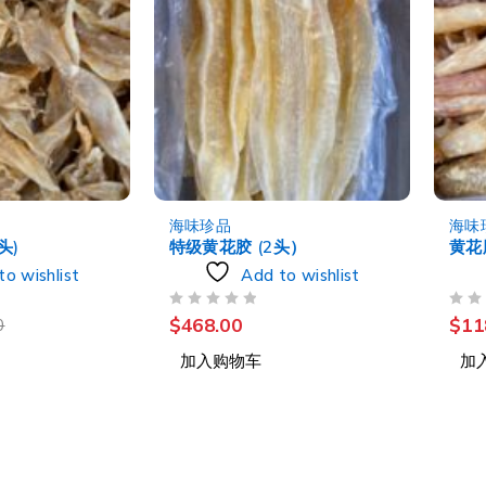
-8%
海味珍品
海味
头)
特级黄花胶 (2头）
黄花胶
to wishlist
Add to wishlist
评分
&SOL; 5
评分
&SOL; 5
$
468.00
$
11
0
加入购物车
加