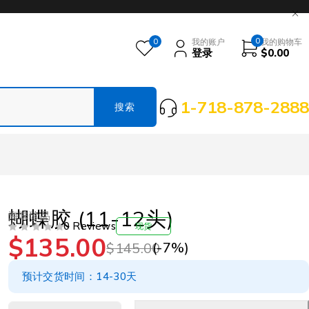
0
0
我的账户
我的购物车
登录
$
0.00
1-718-878-2888
蝴蝶胶 (11-12头)
海味珍品
0 Reviews
现货
$
135.00
评分
&SOL; 5
(-
7
%)
$
145.00
预计交货时间：14-30天