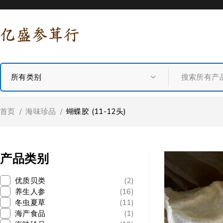
首页
/
海味珍品
/
蝴蝶胶 (11-12头)
产品类别
优质贝类
(2)
养生人参
(16)
冬虫夏草
(11)
海产食品
(1)