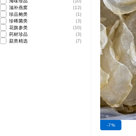
海味珍品
(10)
滋补燕窝
(12)
珍品鲍类
(1)
珍稀菌类
(3)
花旗参类
(10)
药材珍品
(3)
菇类精选
(7)
-7%