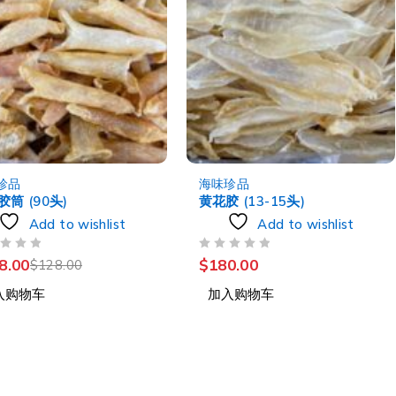
珍品
海味珍品
筒 (90头)
黄花胶 (13-15头)
Add to wishlist
Add to wishlist
评分
&SOL; 5
8.00
$
180.00
$
128.00
入购物车
加入购物车