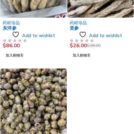
-7%
药材珍品
药材珍品
东洋参
党参
Add to wishlist
Add to wishlist
$
86.00
$
26.00
$
28.00
评分
&SOL; 5
评分
&SOL; 5
加入购物车
加入购物车